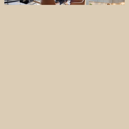
Se denne boligen på finn.no
C303