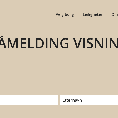
Velg bolig
Leiligheter
Om
ÅMELDING VISNI